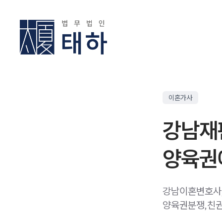
이혼가사
강남재
양육권에
강남이혼변호사
양육권분쟁,친