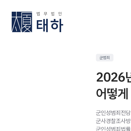
군범죄
2026
어떻게
군인성범죄전담수
군사경찰조사방법
군인성범죄법률