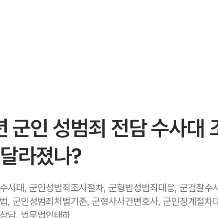
년 군인 성범죄 전담 수사대 
 달라졌나?
사대, 군인성범죄조사절차, 군형법성범죄대응, 군검찰수
, 군인성범죄처벌기준, 군형사사건변호사, 군인징계절차대
상담, 법무법인태하