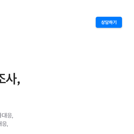
상담하기
조사,
사대응,
응,