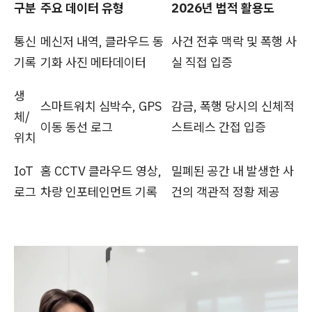
구분
주요 데이터 유형
2026년 법적 활용도
통신
메신저 내역, 클라우드 동
사건 전후 맥락 및 폭행 사
기록
기화 사진 메타데이터
실 직접 입증
생
스마트워치 심박수, GPS
감금, 폭행 당시의 신체적
체/
이동 동선 로그
스트레스 간접 입증
위치
IoT
홈 CCTV 클라우드 영상,
밀폐된 공간 내 발생한 사
로그
차량 인포테인먼트 기록
건의 객관적 정황 제공