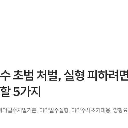
수 초범 처벌, 실형 피하려면
할 5가지
마약밀수처벌기준, 마약밀수실형, 마약수사초기대응, 양형요