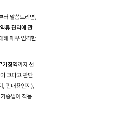
론부터 말씀드리면,
마약류 관리에 관
 대해 매우 엄격한
 무기징역
까지 선
악이 크다고 판단
, 판매용인지),
죄가중법이 적용