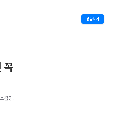
상담하기
 꼭
소감경,