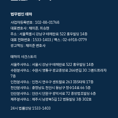
법무법인 태하
사업자등록번호 : 102-88-01768
대표변호사 : 채의준, 최승현
주소 : 서울특별시 강남구 테헤란로 522 홍우빌딩 14층
대표 전화번호 : 1533-1403 / 팩스 : 02-6918-0779
광고책임 : 채의준 변호사
태하의 사건스토리
서울주사무소 : 서울시 강남구 테헤란로 522 홍우빌딩 14층
수원분사무소 : 수원시 영통구 광교중앙로 266번길 30 그랜드프라자
7층
인천분사무소 : 인천시 연수구 센트럴로 263 IBS타워 17층
천안분사무소 : 충청남도 천안시 동남구 청수14로 66 5층
안산분사무소 : 안산시 단원구 광덕서로 72 중앙법조빌딩 6층
제주분사무소 : 제주시 남광북5길 12 범동빌딩 3층 302호
24시 법률상담 1533-1403