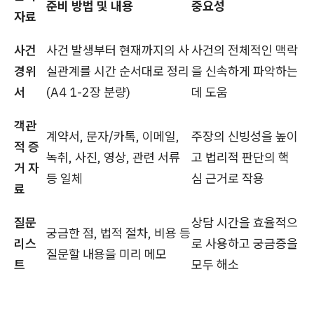
준비 방법 및 내용
중요성
자료
사건
사건 발생부터 현재까지의 사
사건의 전체적인 맥락
경위
실관계를 시간 순서대로 정리
을 신속하게 파악하는
서
(A4 1-2장 분량)
데 도움
객관
계약서, 문자/카톡, 이메일,
주장의 신빙성을 높이
적 증
녹취, 사진, 영상, 관련 서류
고 법리적 판단의 핵
거 자
등 일체
심 근거로 작용
료
질문
상담 시간을 효율적으
궁금한 점, 법적 절차, 비용 등
리스
로 사용하고 궁금증을
질문할 내용을 미리 메모
트
모두 해소