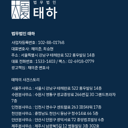
법무법인 태하
사업자등록번호 : 102-88-01768
대표변호사 : 채의준, 최승현
주소 : 서울특별시 강남구 테헤란로 522 홍우빌딩 14층
대표 전화번호 : 1533-1403 / 팩스 : 02-6918-0779
광고책임 : 채의준 변호사
태하의 사건스토리
서울주사무소 : 서울시 강남구 테헤란로 522 홍우빌딩 14층
수원분사무소 : 수원시 영통구 광교중앙로 266번길 30 그랜드프라자
7층
인천분사무소 : 인천시 연수구 센트럴로 263 IBS타워 17층
천안분사무소 : 충청남도 천안시 동남구 청수14로 66 5층
안산분사무소 : 안산시 단원구 광덕서로 72 중앙법조빌딩 6층
제주분사무소 : 제주시 남광북5길 12 범동빌딩 3층 302호