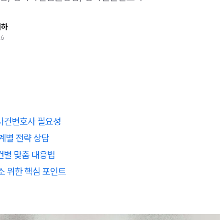
태하
26
사건변호사 필요성
계별 전략 상담
건별 맞춤 대응법
소 위한 핵심 포인트