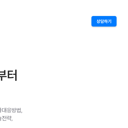
상담하기
부터
사대응방법,
술전략,