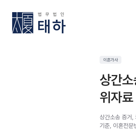
이혼가사
상간소송
위자료
상간소송 증거,
기준, 이혼전문