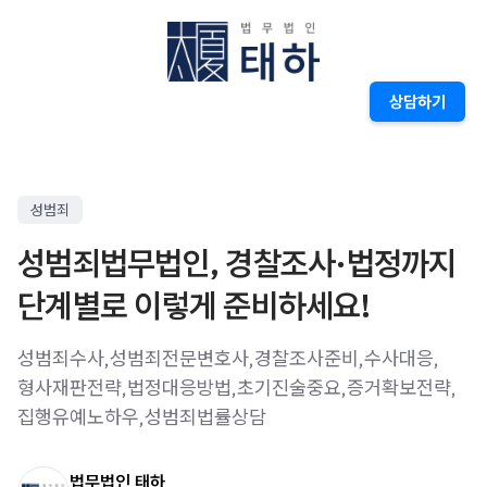
상담하기
성범죄
성범죄법무법인, 경찰조사·법정까지
단계별로 이렇게 준비하세요!
성범죄수사,성범죄전문변호사,경찰조사준비,수사대응,
형사재판전략,법정대응방법,초기진술중요,증거확보전략,
집행유예노하우,성범죄법률상담
법무법인 태하