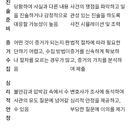
진
당황하여 사실과 다른 내용
사건의 쟁점을 파악하고 일
술
을 진술하거나 감정적으로
관성 있는 진술을 하도록
준
대응할 가능성이 높음
사전 시뮬레이션 및 조력
비
증
어떤 것이 증거가 되는지 판
법적 절차에 따라 필요한
거
단하기 어렵고, 수집 방법이
증거를 신속하게 확보하
수
나 절차를 모르는 경우가 많
고, 증거의 가치를 분석하
집
음
여 제출
심
리
불안감과 압박감 속에서 수
변호사가 조사에 동석하여
적
사관의 유도 질문에 넘어갈
심리적 안정을 제공하고,
안
수 있음
부당한 질문에 이의를 제기
정