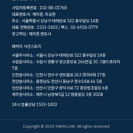
사업자등록번호 : 102-88-01768
대표변호사 : 채의준, 최승현
주소 : 서울특별시 강남구 테헤란로 522 홍우빌딩 14층
대표 전화번호 : 1533-1403 / 팩스 : 02-6918-0779
광고책임 : 채의준 변호사
태하의 사건스토리
서울주사무소 : 서울시 강남구 테헤란로 522 홍우빌딩 14층
수원분사무소 : 수원시 영통구 광교중앙로 266번길 30 그랜드프라자
7층
인천분사무소 : 인천시 연수구 센트럴로 263 IBS타워 17층
천안분사무소 : 충청남도 천안시 동남구 청수14로 66 5층
안산분사무소 : 안산시 단원구 광덕서로 72 중앙법조빌딩 6층
제주분사무소 : 제주시 남광북5길 12 범동빌딩 3층 302호
24시 법률상담 1533-1403
Copyright © 2025 TAEHA LAW. All rights reserved.