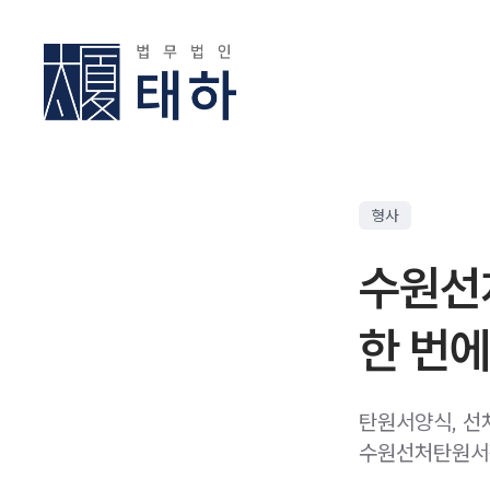
형사
수원선
한 번에
탄원서양식, 선
수원선처탄원서작