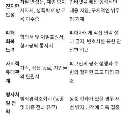
자필 반성문, 재범 방지
인터넷을 베낀 형식적인
진지한
서약서, 성폭력 예방 교
내용 지양, 구체적인 뉘우
반성
육 이수증
침 기재
피해
피해자에게 직접 연락 절
합의서 및 처벌불원서,
회복
대 금지, 변호사를 통한 안
형사공탁 통지서
노력
전한 접근
사회적
피고인의 평소 성행과 주
가족, 직장 동료, 지인들
유대관
변의 철저한 교도 다짐 강
의 탄원서
계
조
형사처
범죄경력조회서 (동종
동종 전과가 있을 경우 재
벌 전
및 이종 전과 유무)
범 방지 대책에 더욱 집중
력