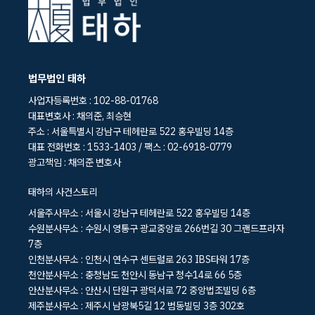
법무법인 태하
사업자등록번호 : 102-88-01768
대표변호사 : 채의준, 최승현
주소 : 서울특별시 강남구 테헤란로 522 홍우빌딩 14층
대표 전화번호 : 1533-1403 / 팩스 : 02-6918-0779
광고책임 : 채의준 변호사
태하의 사건스토리
서울주사무소 : 서울시 강남구 테헤란로 522 홍우빌딩 14층
수원분사무소 : 수원시 영통구 광교중앙로 266번길 30 그랜드프라자
7층
인천분사무소 : 인천시 연수구 센트럴로 263 IBS타워 17층
천안분사무소 : 충청남도 천안시 동남구 청수14로 66 5층
안산분사무소 : 안산시 단원구 광덕서로 72 중앙법조빌딩 6층
제주분사무소 : 제주시 남광북5길 12 범동빌딩 3층 302호