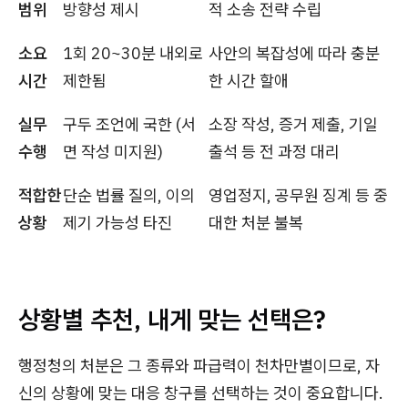
범위
방향성 제시
적 소송 전략 수립
소요
1회 20~30분 내외로
사안의 복잡성에 따라 충분
시간
제한됨
한 시간 할애
실무
구두 조언에 국한 (서
소장 작성, 증거 제출, 기일
수행
면 작성 미지원)
출석 등 전 과정 대리
적합한
단순 법률 질의, 이의
영업정지, 공무원 징계 등 중
상황
제기 가능성 타진
대한 처분 불복
상황별 추천, 내게 맞는 선택은?
행정청의 처분은 그 종류와 파급력이 천차만별이므로, 자
신의 상황에 맞는 대응 창구를 선택하는 것이 중요합니다.