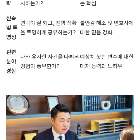
략
시하는가?
는 핵심
신속
연락이 잘 되고, 진행 상황
불안감 해소 및 변호사에
및 투
을 투명하게 공유하는가?
대한 믿음 강화
명성
관련
나와 유사한 사건을 다뤄본
예상치 못한 변수에 대한
분야
경험이 풍부한가?
대처 능력과 노하우
경험