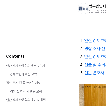
법무법인 
Jan 12, 20
안산 강제추
경찰 조사 전
Contents
안산 강제추
진술 및 증거
안산 강제추행 혐의란 무엇인가
전문 변호사
강제추행죄 핵심 요약
경찰 조사 전 꼭 확인할 사항
경찰 첫 연락 시 행동 요령
안산 강제추행 혐의 초기 대응법