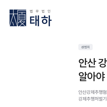
성범죄
안산 강
알아야
안산강제추행혐의
강제추행처벌기