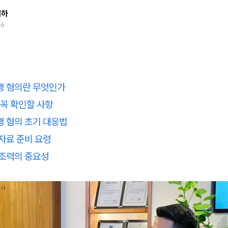
태하
26
행 혐의란 무엇인가
 꼭 확인할 사항
행 혐의 초기 대응법
자료 준비 요령
 조력의 중요성