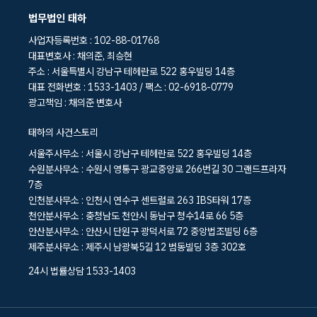
법무법인 태하
사업자등록번호 : 102-88-01768
대표변호사 : 채의준, 최승현
주소 : 서울특별시 강남구 테헤란로 522 홍우빌딩 14층
대표 전화번호 : 1533-1403 / 팩스 : 02-6918-0779
광고책임 : 채의준 변호사
태하의 사건스토리
서울주사무소 : 서울시 강남구 테헤란로 522 홍우빌딩 14층
수원분사무소 : 수원시 영통구 광교중앙로 266번길 30 그랜드프라자
7층
인천분사무소 : 인천시 연수구 센트럴로 263 IBS타워 17층
천안분사무소 : 충청남도 천안시 동남구 청수14로 66 5층
안산분사무소 : 안산시 단원구 광덕서로 72 중앙법조빌딩 6층
제주분사무소 : 제주시 남광북5길 12 범동빌딩 3층 302호
24시 법률상담 1533-1403