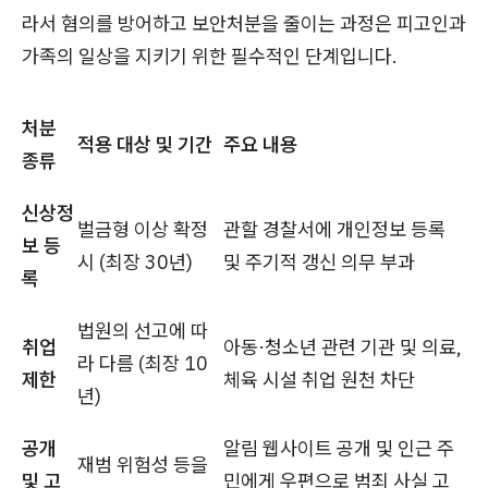
라서 혐의를 방어하고 보안처분을 줄이는 과정은 피고인과
가족의 일상을 지키기 위한 필수적인 단계입니다.
처분
적용 대상 및 기간
주요 내용
종류
신상정
벌금형 이상 확정
관할 경찰서에 개인정보 등록
보 등
시 (최장 30년)
및 주기적 갱신 의무 부과
록
법원의 선고에 따
취업
아동·청소년 관련 기관 및 의료,
라 다름 (최장 10
제한
체육 시설 취업 원천 차단
년)
공개
알림 웹사이트 공개 및 인근 주
재범 위험성 등을
및 고
민에게 우편으로 범죄 사실 고