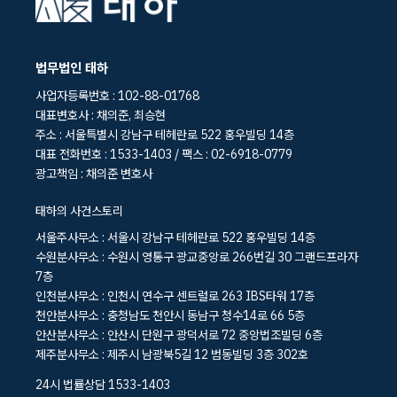
법무법인 태하
사업자등록번호 : 102-88-01768
대표변호사 : 채의준, 최승현
주소 : 서울특별시 강남구 테헤란로 522 홍우빌딩 14층
대표 전화번호 : 1533-1403 / 팩스 : 02-6918-0779
광고책임 : 채의준 변호사
태하의 사건스토리
서울주사무소 : 서울시 강남구 테헤란로 522 홍우빌딩 14층
수원분사무소 : 수원시 영통구 광교중앙로 266번길 30 그랜드프라자
7층
인천분사무소 : 인천시 연수구 센트럴로 263 IBS타워 17층
천안분사무소 : 충청남도 천안시 동남구 청수14로 66 5층
안산분사무소 : 안산시 단원구 광덕서로 72 중앙법조빌딩 6층
제주분사무소 : 제주시 남광북5길 12 범동빌딩 3층 302호
24시 법률상담 1533-1403