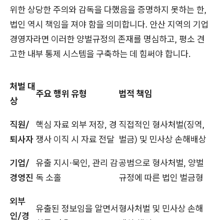
위한 상당한 주의와 감독을 다했음을 증명하지 못하는 한,
법인 역시 책임을 져야 함을 의미합니다. 안산 지역의 기업
경영자라면 이러한 양벌규정의 존재를 명심하고, 평소 견
고한 내부 통제 시스템을 구축하는 데 힘써야 합니다.
처벌 대
주요 행위 유형
법적 책임
상
직원/
핵심 자료 외부 저장, 경
직접적인 형사처벌(징역,
퇴사자
쟁사 이직 시 자료 전달
벌금) 및 민사상 손해배상
기업/
유출 지시·묵인, 관리 감
공범으로 형사처벌, 양벌
경영진
독 소홀
규정에 따른 법인 벌금형
외부
유출된 정보임을 알면서
형사처벌 및 민사상 손해
인/경