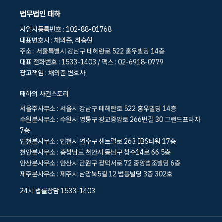
법무법인 태하
사업자등록번호 : 102-88-01768
대표변호사 : 채의준, 최승현
주소 : 서울특별시 강남구 테헤란로 522 홍우빌딩 14층
대표 전화번호 : 1533-1403 / 팩스 : 02-6918-0779
광고책임 : 채의준 변호사
태하의 사건스토리
서울주사무소 : 서울시 강남구 테헤란로 522 홍우빌딩 14층
수원분사무소 : 수원시 영통구 광교중앙로 266번길 30 그랜드프라자
7층
인천분사무소 : 인천시 연수구 센트럴로 263 IBS타워 17층
천안분사무소 : 충청남도 천안시 동남구 청수14로 66 5층
안산분사무소 : 안산시 단원구 광덕서로 72 중앙법조빌딩 6층
제주분사무소 : 제주시 남광북5길 12 범동빌딩 3층 302호
24시 법률상담 1533-1403