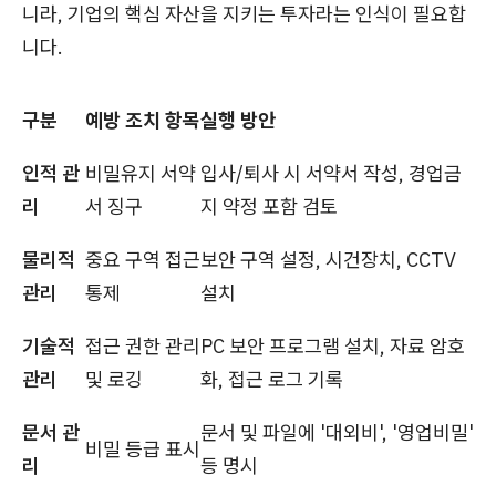
니라, 기업의 핵심 자산을 지키는 투자라는 인식이 필요합
니다.
구분
예방 조치 항목
실행 방안
인적 관
비밀유지 서약
입사/퇴사 시 서약서 작성, 경업금
리
서 징구
지 약정 포함 검토
물리적
중요 구역 접근
보안 구역 설정, 시건장치, CCTV
관리
통제
설치
기술적
접근 권한 관리
PC 보안 프로그램 설치, 자료 암호
관리
및 로깅
화, 접근 로그 기록
문서 관
문서 및 파일에 '대외비', '영업비밀'
비밀 등급 표시
리
등 명시