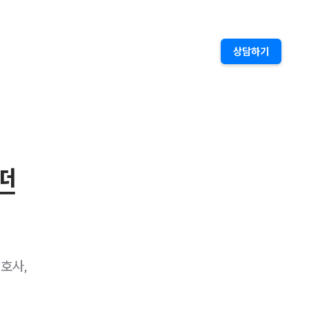
상담하기
떤
호사,