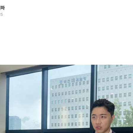
태하
25