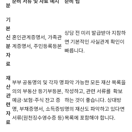
준비 서류 및 자료 예시
준비 팁
분
기
본
상담 전 미리 발급받아 지참하
신
혼인관계증명서, 가족관
면 기본적인 사실관계 확인이
분
계증명서, 주민등록등본
빠릅니다.
자
료
재
부부 공동명의 및 각자 명
파악 가능한 모든 재산 목록을
산
의의 부동산 등기부등본,
작성하고, 관련 서류를 확보
관
예금·보험·주식 잔고 증
하는 것이 좋습니다. 상대방
련
명, 부채증명서, 소득증빙
명의 재산도 파악하고 있다면
자
서류(원천징수영수증 등)
목록에 포함해야 합니다.
료