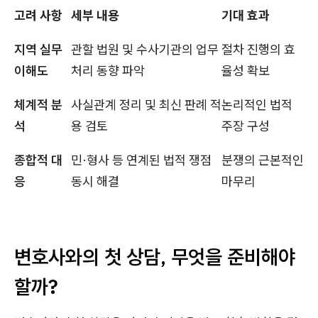
고려 사항
세부 내용
기대 효과
지역 실무
관할 법원 및 수사기관의 업무
절차 진행의 효
이해도
처리 동향 파악
율성 확보
체계적 분
사실관계 정리 및 최신 판례 적
논리적인 법적
석
용 검토
주장 구성
종합적 대
민·형사 등 연계된 법적 쟁점
분쟁의 근본적인
응
동시 해결
마무리
변호사와의 첫 상담, 무엇을 준비해야
할까?