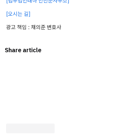
[법무법인태하 인천분사무소]
[오시는 길]
광고 책임 : 채의준 변호사
Share article