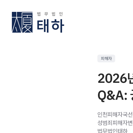
피해자
202
Q&A:
인천피해자국선변
성범죄피해자변호
법무법인태하