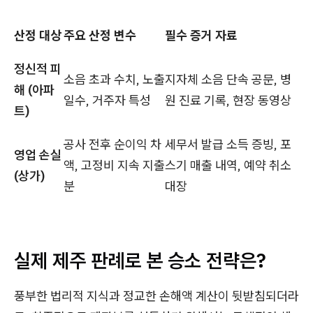
산정 대상
주요 산정 변수
필수 증거 자료
정신적 피
소음 초과 수치, 노출
지자체 소음 단속 공문, 병
해 (아파
일수, 거주자 특성
원 진료 기록, 현장 동영상
트)
공사 전후 순이익 차
세무서 발급 소득 증빙, 포
영업 손실
액, 고정비 지속 지출
스기 매출 내역, 예약 취소
(상가)
분
대장
실제 제주 판례로 본 승소 전략은?
풍부한 법리적 지식과 정교한 손해액 계산이 뒷받침되더라