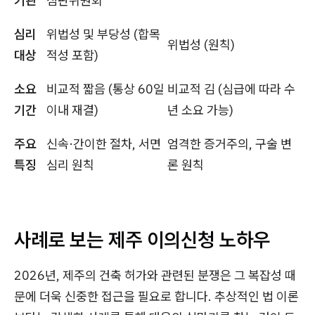
기관
심판위원회
심리
위법성 및 부당성 (합목
위법성 (원칙)
대상
적성 포함)
소요
비교적 짧음 (통상 60일
비교적 김 (심급에 따라 수
기간
이내 재결)
년 소요 가능)
주요
신속·간이한 절차, 서면
엄격한 증거주의, 구술 변
특징
심리 원칙
론 원칙
사례로 보는 제주 이의신청 노하우
2026년, 제주의 건축 허가와 관련된 분쟁은 그 복잡성 때
문에 더욱 신중한 접근을 필요로 합니다. 추상적인 법 이론