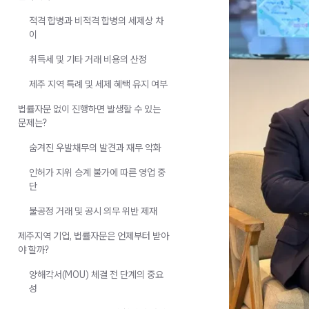
적격 합병과 비적격 합병의 세제상 차
이
취득세 및 기타 거래 비용의 산정
제주 지역 특례 및 세제 혜택 유지 여부
법률자문 없이 진행하면 발생할 수 있는
문제는?
숨겨진 우발채무의 발견과 재무 악화
인허가 지위 승계 불가에 따른 영업 중
단
불공정 거래 및 공시 의무 위반 제재
제주지역 기업, 법률자문은 언제부터 받아
야 할까?
양해각서(MOU) 체결 전 단계의 중요
성