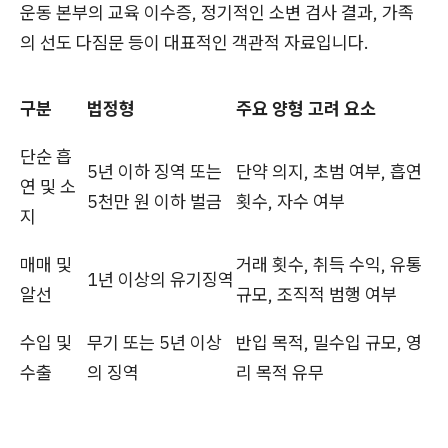
운동 본부의 교육 이수증, 정기적인 소변 검사 결과, 가족
의 선도 다짐문 등이 대표적인 객관적 자료입니다.
구분
법정형
주요 양형 고려 요소
단순 흡
5년 이하 징역 또는
단약 의지, 초범 여부, 흡연
연 및 소
5천만 원 이하 벌금
횟수, 자수 여부
지
매매 및
거래 횟수, 취득 수익, 유통
1년 이상의 유기징역
알선
규모, 조직적 범행 여부
수입 및
무기 또는 5년 이상
반입 목적, 밀수입 규모, 영
수출
의 징역
리 목적 유무