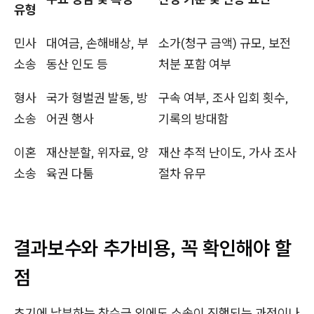
유형
민사
대여금, 손해배상, 부
소가(청구 금액) 규모, 보전
소송
동산 인도 등
처분 포함 여부
형사
국가 형벌권 발동, 방
구속 여부, 조사 입회 횟수,
소송
어권 행사
기록의 방대함
이혼
재산분할, 위자료, 양
재산 추적 난이도, 가사 조사
소송
육권 다툼
절차 유무
결과보수와 추가비용, 꼭 확인해야 할
점
초기에 납부하는 착수금 외에도 소송이 진행되는 과정이나