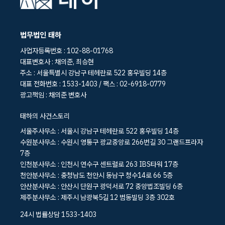
법무법인 태하
사업자등록번호 : 102-88-01768
대표변호사 : 채의준, 최승현
주소 : 서울특별시 강남구 테헤란로 522 홍우빌딩 14층
대표 전화번호 : 1533-1403 / 팩스 : 02-6918-0779
광고책임 : 채의준 변호사
태하의 사건스토리
서울주사무소 : 서울시 강남구 테헤란로 522 홍우빌딩 14층
수원분사무소 : 수원시 영통구 광교중앙로 266번길 30 그랜드프라자
7층
인천분사무소 : 인천시 연수구 센트럴로 263 IBS타워 17층
천안분사무소 : 충청남도 천안시 동남구 청수14로 66 5층
안산분사무소 : 안산시 단원구 광덕서로 72 중앙법조빌딩 6층
제주분사무소 : 제주시 남광북5길 12 범동빌딩 3층 302호
24시 법률상담 1533-1403