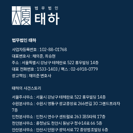
법무법인 태하
사업자등록번호 : 102-88-01768
대표변호사 : 채의준, 최승현
주소 : 서울특별시 강남구 테헤란로 522 홍우빌딩 14층
대표 전화번호 : 1533-1403 / 팩스 : 02-6918-0779
광고책임 : 채의준 변호사
태하의 사건스토리
서울주사무소 : 서울시 강남구 테헤란로 522 홍우빌딩 14층
수원분사무소 : 수원시 영통구 광교중앙로 266번길 30 그랜드프라자
7층
인천분사무소 : 인천시 연수구 센트럴로 263 IBS타워 17층
천안분사무소 : 충청남도 천안시 동남구 청수14로 66 5층
안산분사무소 : 안산시 단원구 광덕서로 72 중앙법조빌딩 6층