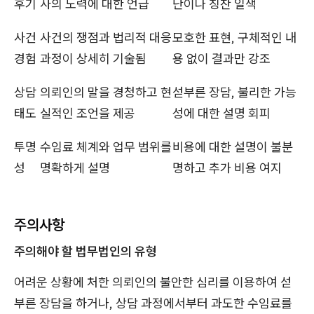
후기
사의 노력에 대한 언급
난이나 칭찬 일색
사건
사건의 쟁점과 법리적 대응
모호한 표현, 구체적인 내
경험
과정이 상세히 기술됨
용 없이 결과만 강조
상담
의뢰인의 말을 경청하고 현
섣부른 장담, 불리한 가능
태도
실적인 조언을 제공
성에 대한 설명 회피
투명
수임료 체계와 업무 범위를
비용에 대한 설명이 불분
성
명확하게 설명
명하고 추가 비용 여지
주의사항
주의해야 할 법무법인의 유형
어려운 상황에 처한 의뢰인의 불안한 심리를 이용하여 섣
부른 장담을 하거나, 상담 과정에서부터 과도한 수임료를