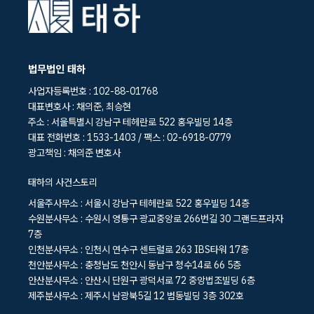
법무법인 태하
사업자등록번호 : 102-88-01768
대표변호사 : 채의준, 최승현
주소 : 서울특별시 강남구 테헤란로 522 홍우빌딩 14층
대표 전화번호 : 1533-1403 / 팩스 : 02-6918-0779
광고책임 : 채의준 변호사
태하의 사건스토리
서울주사무소 : 서울시 강남구 테헤란로 522 홍우빌딩 14층
수원분사무소 : 수원시 영통구 광교중앙로 266번길 30 그랜드프라자
7층
인천분사무소 : 인천시 연수구 센트럴로 263 IBS타워 17층
천안분사무소 : 충청남도 천안시 동남구 청수14로 66 5층
안산분사무소 : 안산시 단원구 광덕서로 72 중앙법조빌딩 6층
제주분사무소 : 제주시 남광북5길 12 범동빌딩 3층 302호