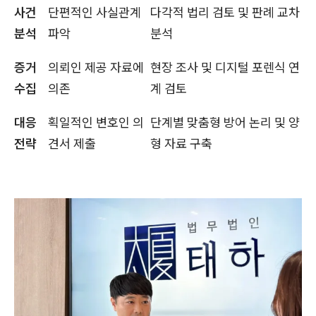
사건
단편적인 사실관계
다각적 법리 검토 및 판례 교차
분석
파악
분석
증거
의뢰인 제공 자료에
현장 조사 및 디지털 포렌식 연
수집
의존
계 검토
대응
획일적인 변호인 의
단계별 맞춤형 방어 논리 및 양
전략
견서 제출
형 자료 구축