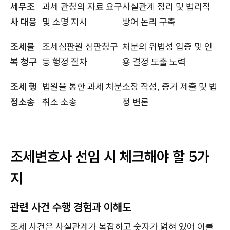
세무조
과세 관청의 자료 요구
사실관계 정리 및 법리적
사 대응
및 소명 지시
방어 논리 구축
조세불
조세심판원 심판청구
처분의 위법성 입증 및 인
복 청구
등 행정 절차
용 결정 도출 노력
조세 행
법원을 통한 과세 처분
소장 작성, 증거 제출 및 법
정소송
취소 소송
정 변론
조세변호사 선임 시 체크해야 할 5가
지
관련 사건 수행 경험과 이해도
조세 사건은 사실관계가 복잡하고 숫자가 얽혀 있어 이를