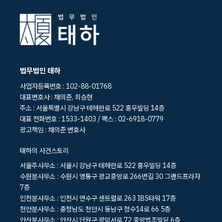
법무법인 태하
사업자등록번호 : 102-88-01768
대표변호사 : 채의준, 최승현
주소 : 서울특별시 강남구 테헤란로 522 홍우빌딩 14층
대표 전화번호 : 1533-1403 / 팩스 : 02-6918-0779
광고책임 : 채의준 변호사
태하의 사건스토리
서울주사무소 : 서울시 강남구 테헤란로 522 홍우빌딩 14층
수원분사무소 : 수원시 영통구 광교중앙로 266번길 30 그랜드프라자
7층
인천분사무소 : 인천시 연수구 센트럴로 263 IBS타워 17층
천안분사무소 : 충청남도 천안시 동남구 청수14로 66 5층
안산분사무소 : 안산시 단원구 광덕서로 72 중앙법조빌딩 6층