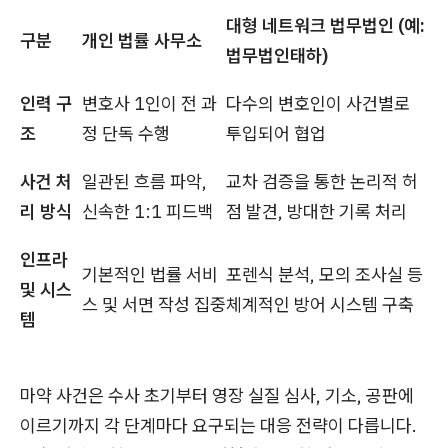
대형 네트워크 법무법인 (예:
구분
개인 법률 사무소
법무법인태하)
인력 구
변호사 1인이 전 과
다수의 변호인이 사건별로
조
정 단독 수행
투입되어 협업
사건 처
일관된 흐름 파악,
교차 검증을 통한 논리적 허
리 방식
신속한 1:1 피드백
점 발견, 방대한 기록 처리
인프라
기본적인 법률 서비
포렌식 분석, 모의 조사실 등
및 시스
스 및 서면 작성 집중
체계적인 방어 시스템 구축
템
마약 사건은 수사 초기부터 영장 실질 심사, 기소, 공판에
이르기까지 각 단계마다 요구되는 대응 전략이 다릅니다.