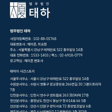
법무법인 태하
사업자등록번호 : 102-88-01768
대표변호사 : 채의준, 최승현
주소 : 서울특별시 강남구 테헤란로 522 홍우빌딩 14층
대표 전화번호 : 1533-1403 / 팩스 : 02-6918-0779
광고책임 : 채의준 변호사
태하의 사건스토리
서울주사무소 : 서울시 강남구 테헤란로 522 홍우빌딩 14층
수원분사무소 : 수원시 영통구 광교중앙로 266번길 30 그랜드프라자
7층
인천분사무소 : 인천시 연수구 센트럴로 263 IBS타워 17층
천안분사무소 : 충청남도 천안시 동남구 청수14로 66 5층
안산분사무소 : 안산시 단원구 광덕서로 72 중앙법조빌딩 6층
제주분사무소 : 제주시 남광북5길 12 범동빌딩 3층 302호