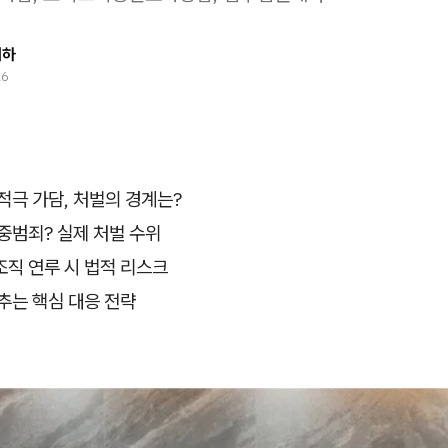
태하
26
적극 가담, 처벌의 경계는?
중범죄? 실제 처벌 수위
직 연루 시 법적 리스크
추는 핵심 대응 전략