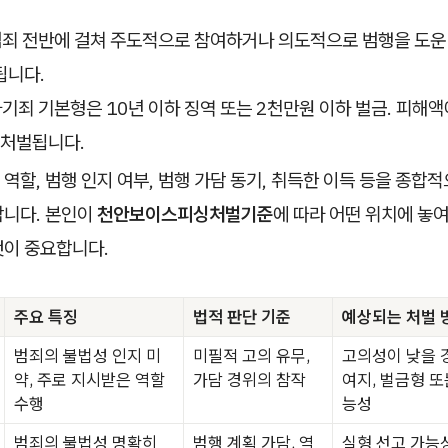
 범죄 전반에 걸쳐 주도적으로 참여하거나 의도적으로 범행을 도운 
됩니다.
 사기죄 기본형은 10년 이하 징역 또는 2천만원 이하 벌금. 피해
 처벌됩니다.
역할, 범행 인지 여부, 범행 가담 동기, 취득한 이득 등을 종합
합니다. 본인이
천안보이스피싱처벌기준
에 따라 어떤 위치에 놓
것이 중요합니다.
주요 특징
법적 판단 기준
예상되는 처벌 
범죄의 불법성 인지 미
미필적 고의 유무,
고의성이 낮을 
약, 주로 지시받은 역할
가담 경위의 참작
여지, 벌금형 또
수행
능성
범죄의 불법성 명확히
범행 계획 가담, 역
실형 선고 가능성