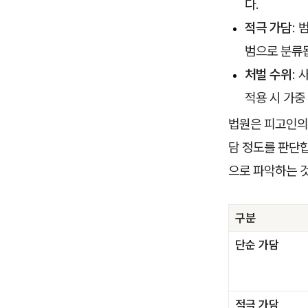
다.
적극 가담
:
범으로 분류
처벌 수위
:
적용 시 가중
법원은 피고인의 
담 정도를 판단
으로 파악하는 
구분
단순 가담
적극 가담