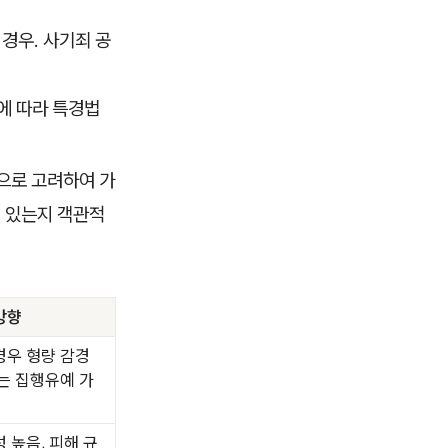
경우. 사기죄 공
액에 따라 특경법
적으로 고려하여 가
여 있는지 객관적
방향
경우 형량 감경
는 집행유예 가
 높음, 피해 규