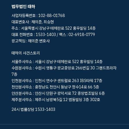
법무법인 태하
사업자등록번호 : 102-88-01768
대표변호사 : 채의준, 최승현
주소 : 서울특별시 강남구 테헤란로 522 홍우빌딩 14층
대표 전화번호 : 1533-1403 / 팩스 : 02-6918-0779
광고책임 : 채의준 변호사
태하의 사건스토리
서울주사무소 : 서울시 강남구 테헤란로 522 홍우빌딩 14층
수원분사무소 : 수원시 영통구 광교중앙로 266번길 30 그랜드프라자
7층
인천분사무소 : 인천시 연수구 센트럴로 263 IBS타워 17층
천안분사무소 : 충청남도 천안시 동남구 청수14로 66 5층
안산분사무소 : 안산시 단원구 광덕서로 72 중앙법조빌딩 6층
제주분사무소 : 제주시 남광북5길 12 범동빌딩 3층 302호
24시 법률상담 1533-1403