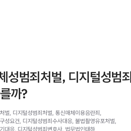
체성범죄처벌, 디지털성범
다를까?
처벌, 디지털성범죄처벌, 통신매체이용음란죄,
구성요건, 디지털성범죄수사대응, 불법촬영유포처벌,
기대응, 디지털성범죄변호사, 법무법인태하