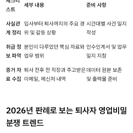
체크리
세부 내용
준비 사항
스트
사실관
입사부터 퇴사까지의 주요 경
시간대별 사건 일지
계 정리
위 및 갈등 상황
작성
취급 정
본인이 다루었던 핵심 자료와
인수인계서 및 업무
보 파악
업무 범위
일지 지참
증거 자
퇴사 전후 전 직장과 주고받은
데이터 원본 보존
료 수집
이메일, 메신저 내역
및 출력물 준비
2026년 판례로 보는 퇴사자 영업비밀
분쟁 트렌드