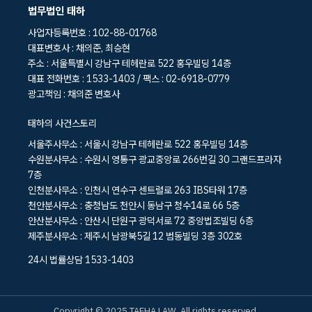
법무법인 태하
사업자등록번호 : 102-88-01768
대표변호사 : 채의준, 최승현
주소 : 서울특별시 강남구 테헤란로 522 홍우빌딩 14층
대표 전화번호 : 1533-1403 / 팩스 : 02-6918-0779
광고책임 : 채의준 변호사
태하의 사건스토리
서울주사무소 : 서울시 강남구 테헤란로 522 홍우빌딩 14층
수원분사무소 : 수원시 영통구 광교중앙로 266번길 30 그랜드프라자
7층
인천분사무소 : 인천시 연수구 센트럴로 263 IBS타워 17층
천안분사무소 : 충청남도 천안시 동남구 청수14로 66 5층
안산분사무소 : 안산시 단원구 광덕서로 72 중앙법조빌딩 6층
제주분사무소 : 제주시 남광북5길 12 범동빌딩 3층 302호
24시 법률상담 1533-1403
Copyright © 2025 TAEHA LAW. All rights reserved.