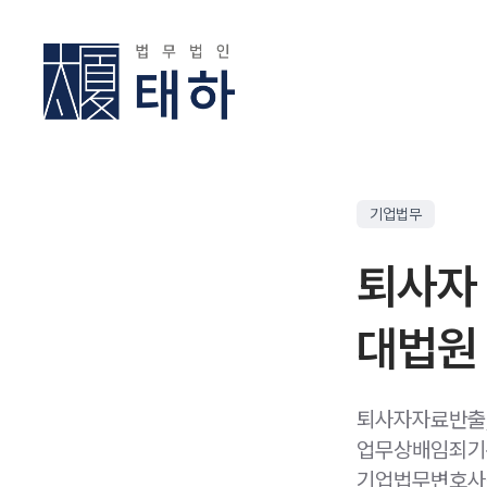
기업법무
퇴사자
대법원 
퇴사자자료반출,
업무상배임죄기준
기업법무변호사