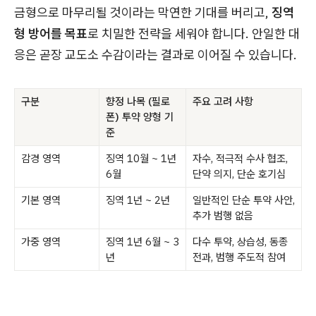
금형으로 마무리될 것이라는 막연한 기대를 버리고,
징역
형 방어를 목표
로 치밀한 전략을 세워야 합니다. 안일한 대
응은 곧장 교도소 수감이라는 결과로 이어질 수 있습니다.
구분
향정 나목 (필로
주요 고려 사항
폰) 투약 양형 기
준
감경 영역
징역 10월 ~ 1년
자수, 적극적 수사 협조,
6월
단약 의지, 단순 호기심
기본 영역
징역 1년 ~ 2년
일반적인 단순 투약 사안,
추가 범행 없음
가중 영역
징역 1년 6월 ~ 3
다수 투약, 상습성, 동종
년
전과, 범행 주도적 참여