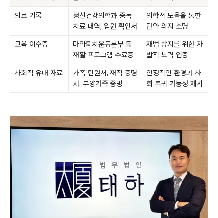
의료 기록
정신건강의학과 중독
의학적 도움을 통한
치료 내역, 입원 확인서
단약 의지 소명
교육 이수증
마약퇴치운동본부 등
재범 방지를 위한 자
재활 프로그램 수료증
발적 노력 입증
사회적 유대 자료
가족 탄원서, 재직 증명
안정적인 환경과 사
서, 부양가족 증빙
회 복귀 가능성 제시