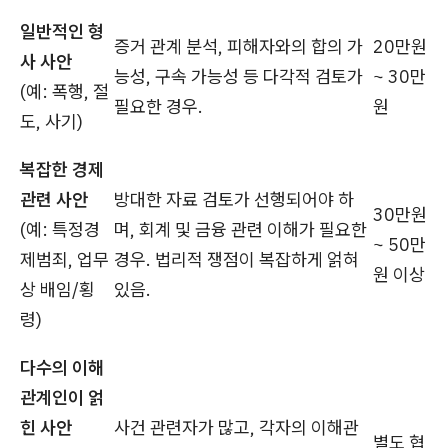
일반적인 형
증거 관계 분석, 피해자와의 합의 가
20만원
사 사안
능성, 구속 가능성 등 다각적 검토가
~ 30만
(예: 폭행, 절
필요한 경우.
원
도, 사기)
복잡한 경제
관련 사안
방대한 자료 검토가 선행되어야 하
30만원
(예: 특정경
며, 회계 및 금융 관련 이해가 필요한
~ 50만
제범죄, 업무
경우. 법리적 쟁점이 복잡하게 얽혀
원 이상
상 배임/횡
있음.
령)
다수의 이해
관계인이 얽
힌 사안
사건 관련자가 많고, 각자의 이해관
별도 협